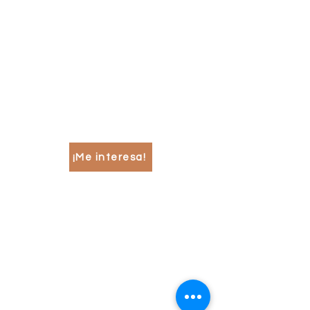
Apoyamos en el registro en
sistemas contables, emisión
de reportes financieros,
cálculo de contribuciones
locales y federales a cargo del
cliente, entre otras cosas.
¡Me interesa!
Regularización de
actividades