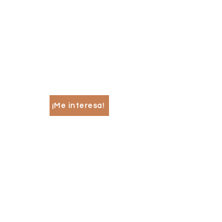
Brindamos asesoría y
acompañamiento en periodo
de puesta en marcha de la
micro y pequeña empresa.
¡Me interesa!
Cumplimiento y pago
de obligaciones
fiscales