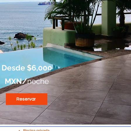
Desde $6,000
MXN/
noche
Reservar
Piscina privada