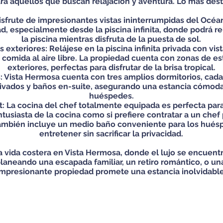
ra aquellos que buscan relajación y aventura. Lo más des
isfrute de impresionantes vistas ininterrumpidas del Océa
ad, especialmente desde la piscina infinita, donde podrá r
la piscina mientras disfruta de la puesta de sol.
ios exteriores: Relájese en la piscina infinita privada con vi
comida al aire libre. La propiedad cuenta con zonas de es
exteriores, perfectas para disfrutar de la brisa tropical.
: Vista Hermosa cuenta con tres amplios dormitorios, cad
rivados y baños en-suite, asegurando una estancia cómoda 
huéspedes.
 La cocina del chef totalmente equipada es perfecta para
tusiasta de la cocina como si prefiere contratar a un chef 
mbién incluye un medio baño conveniente para los huéspe
entretener sin sacrificar la privacidad.
 vida costera en Vista Hermosa, donde el lujo se encuentr
planeando una escapada familiar, un retiro romántico, o u
impresionante propiedad promete una estancia inolvidable